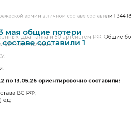
13 мая общие потери
енных, два танка и 50 артсистем РФ. Общие б
составе составили 1
1,34 млн. человек.
У.
и.
2 по 13.05.26 ориентировочно составили:
остава ВС РФ;
 ед;