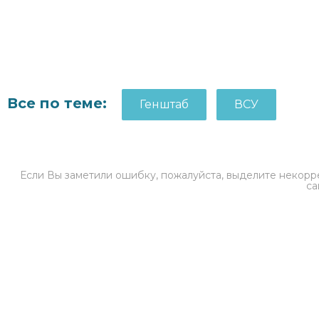
Все по теме:
Генштаб
ВСУ
Если Вы заметили ошибку, пожалуйста, выделите некорре
са