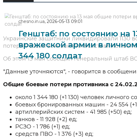
chesno.in.ua
,
2026-05-13 09:01
Генштаб: по состоянию на 
Украинские защитники ликвидировали 1130 во
вражеской армии в личном 
потери России в живой силе составляют более 
344 180 солдат
Об этом 13 мая сообщил Генеральный штаб ВС
"Данные уточняются", - говорится в сообщени
Общие боевые потери противника с 24.02.2
около 1 344 180 (+1 130) человек личного с
боевых бронированных машин - 24 554 (+1)
артиллерийских систем - 41 985 (+50) ед;
танков - 11 928 (+2) ед;
РСЗО - 1 786 (+1) ед;
средств ПВО - 1 376 (+3) ед;