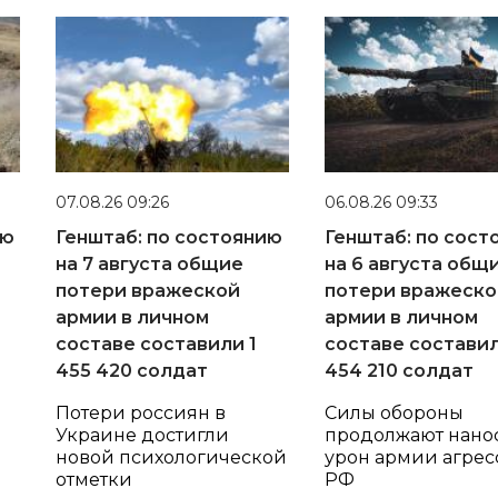
07.08.26 09:26
06.08.26 09:33
ию
Генштаб: по состоянию
Генштаб: по сост
на 7 августа общие
на 6 августа общ
потери вражеской
потери вражеско
армии в личном
армии в личном
составе составили 1
составе составил
455 420 солдат
454 210 солдат
Потери россиян в
Силы обороны
Украине достигли
продолжают нано
новой психологической
урон армии агрес
отметки
РФ