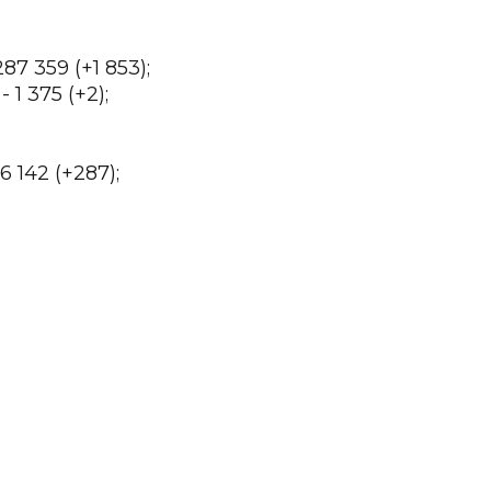
7 359 (+1 853);
1 375 (+2);
 142 (+287);