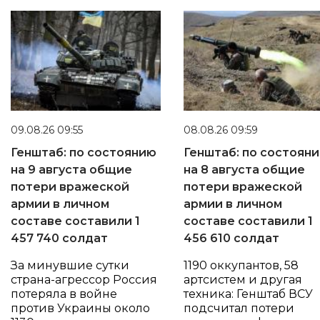
09.08.26 09:55
08.08.26 09:59
Генштаб: по состоянию
Генштаб: по состоян
на 9 августа общие
на 8 августа общие
потери вражеской
потери вражеской
армии в личном
армии в личном
составе составили 1
составе составили 1
457 740 солдат
456 610 солдат
За минувшие сутки
1190 оккупантов, 58
страна-агрессор Россия
артсистем и другая
потеряла в войне
техника: Генштаб ВСУ
против Украины около
подсчитал потери