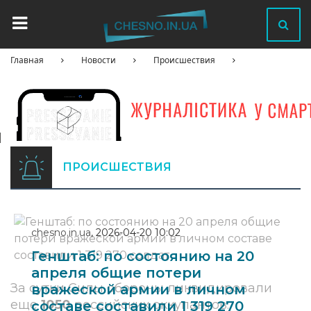
Главная
Новости
Происшествия
ПРОИСШЕСТВИЯ
chesno.in.ua
,
2026-04-20 10:02
Генштаб: по состоянию на 20
апреля общие потери
За сутки Силы обороны ликвидировали
вражеской армии в личном
еще
1050
российских оккупантов.
составе составили 1 319 270