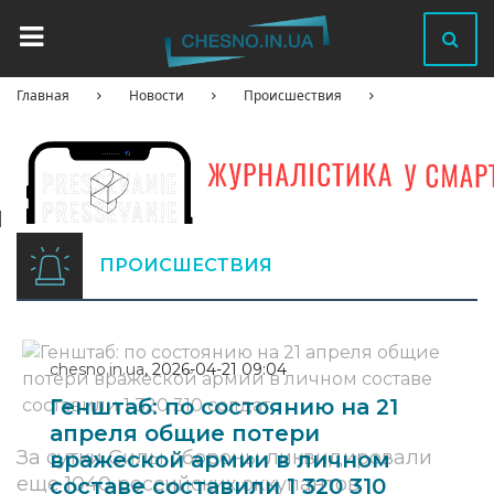
Главная
Новости
Происшествия
ПРОИСШЕСТВИЯ
chesno.in.ua
,
2026-04-21 09:04
Генштаб: по состоянию на 21
апреля общие потери
За сутки Силы обороны ликвидировали
вражеской армии в личном
еще 1040 российских оккупантов.
составе составили 1 320 310