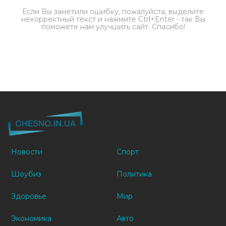
Если Вы заметили ошибку, пожалуйста, выделите
некорректный текст и нажмите Ctrl+Enter - так Вы
поможете нам улучшить сайт. Спасибо!
Новости
Спорт
Шоубиз
Политика
Здоровье
Мир
Экономика
Авто