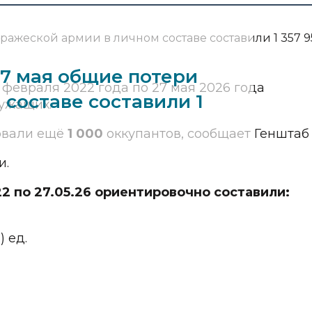
27 мая общие потери
февраля 2022 года по 27 мая 2026 года
составе составили 1
ужащих.
овали ещё
1 000
оккупантов, сообщает Генштаб
и.
2 по 27.05.26 ориентировочно составили:
 ед.