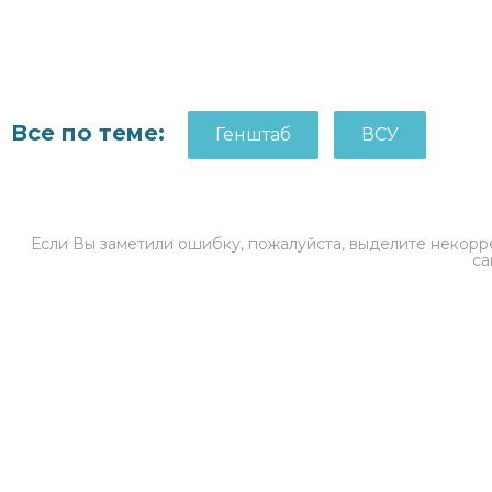
Все по теме:
Генштаб
ВСУ
Если Вы заметили ошибку, пожалуйста, выделите некорре
са