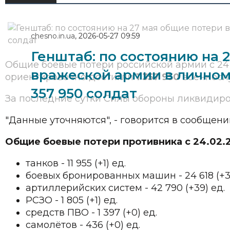
chesno.in.ua
,
2026-05-27 09:59
Генштаб: по состоянию на 
Общие боевые потери российской армии с 24 
вражеской армии в личном 
ориентировочно достигли
1 357 950
военносл
357 950 солдат
За последние сутки Силы обороны ликвидир
"Данные уточняются", - говорится в сообщени
Общие боевые потери противника с 24.02.2
танков - 11 955 (+1) ед.
боевых бронированных машин - 24 618 (+3)
артиллерийских систем - 42 790 (+39) ед.
РСЗО - 1 805 (+1) ед.
средств ПВО - 1 397 (+0) ед.
самолётов - 436 (+0) ед.