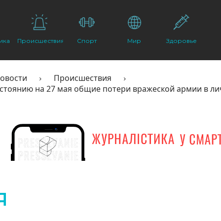
ика
Происшествия
Спорт
Мир
Здоровье
овости
Происшествия
остоянию на 27 мая общие потери вражеской армии в лич
Я