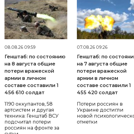
08.08.26 09:59
07.08.26 09:26
Генштаб: по состоянию
Генштаб: по состоян
на 8 августа общие
на 7 августа общие
потери вражеской
потери вражеской
армии в личном
армии в личном
составе составили 1
составе составили 1
456 610 солдат
455 420 солдат
1190 оккупантов, 58
Потери россиян в
артсистем и другая
Украине достигли
техника: Генштаб ВСУ
новой психологическ
подсчитал потери
отметки
россиян на фронте за
сутки