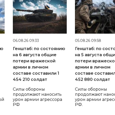
06.08.26 09:33
05.08.26 09:58
ию
Генштаб: по состоянию
Генштаб: по сост
на 6 августа общие
на 5 августа общ
потери вражеской
потери вражеско
армии в личном
армии в личном
составе составили 1
составе составил
454 210 солдат
452 880 солдат
Силы обороны
Силы обороны
продолжают наносить
продолжают нано
ой
урон армии агрессора
урон армии агрес
РФ
РФ.