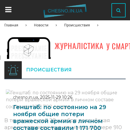
Главная
Новости
Происшествия
ПРОИСШЕСТВИЯ
chesno.in.ua
,
2025-11-29 10:26
Генштаб: по состоянию на 29
ноября общие потери
В течение суток 28 ноября российская
вражеской армии в личном
армия потеряла еще по меньшей мере 910
составе составили 1 171 700