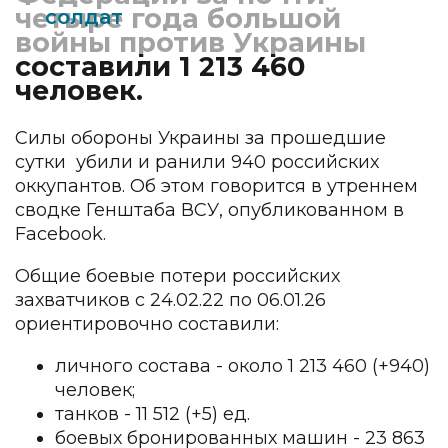
четыре года большой
солдат
войны против Украины
составили 1 213 460
человек.
Силы обороны Украины за прошедшие
сутки убили и ранили 940 российских
оккупантов. Об этом говорится в утреннем
сводке Генштаба ВСУ, опубликованном в
Facebook.
Общие боевые потери российских
захватчиков с 24.02.22 по 06.01.26
ориентировочно составили:
личного состава - около 1 213 460 (+940)
человек;
танков - 11 512 (+5) ед.
боевых бронированных машин - 23 863