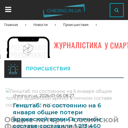
Главная
Новости
Происшествия
ПРОИСШЕСТВИЯ
chesno.in.ua
,
2026-01-06 08:27
Генштаб: по состоянию на 6
января общие потери
Общие потери Российской
вражеской армии в личном
Федерации за почти
составе составили 1 213 460