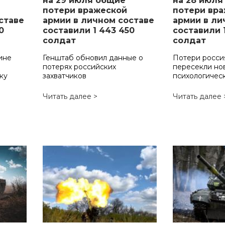
на 29 июля общие
на 28 июля
потери вражеской
потери вр
ставе
армии в личном составе
армии в ли
0
составили 1 443 450
составили 
солдат
солдат
ине
Генштаб обновил данные о
Потери росси
потерях российских
пересекли но
ку
захватчиков
психологичес
Читать далее >
Читать далее 