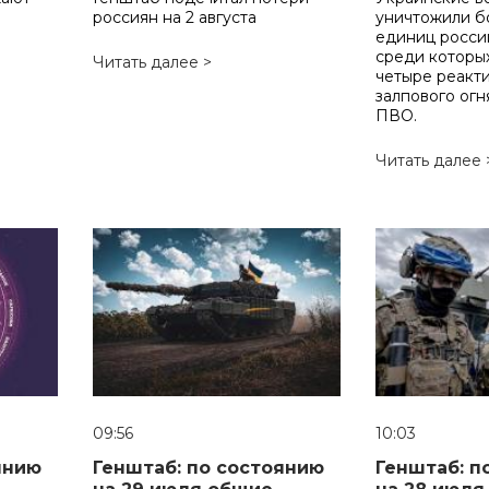
россиян на 2 августа
уничтожили б
единиц росси
среди которых
Читать далее >
четыре реакт
залпового огн
ПВО.
Читать далее 
09:56
10:03
янию
Генштаб: по состоянию
Генштаб: п