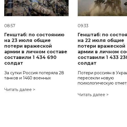
08:57
09:33
Генштаб: по состоянию
Генштаб: по состо
на 23 июля общие
на 22 июля общие
потери вражеской
потери вражеской
армии в личном составе
армии в личном со
составили 1 434 690
составили 1 433 23
солдат
солдат
За сутки Россия потеряла 28
Потери россиян в Укра
танков и 1460 военных
пересекли новую
психологическую отмет
Читать далее >
Читать далее >