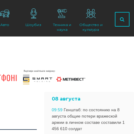
Авто
Шоубиз
Техника и
Общество и
наука
культура
08 августа
09:59
Генштаб: по состоянию на 8
августа общие потери вражеской
армии в личном составе составили 1
456 610 солдат