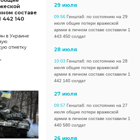
 общие
29 июля
ажеской
чном составе
09:56
Генштаб: по состоянию на 29
1 442 140
июля общие потери вражеской
армии в личном составе составили 1
ян в Украине
443 450 солдат
вую
кую отметку
28 июля
>
10:03
Генштаб: по состоянию на 28
июля общие потери вражеской
армии в личном составе составили 1
442 140 солдат
27 июля
09:57
Генштаб: по состоянию на 27
июля общие потери вражеской
армии в личном составе составили 1
440 580 солдат
26 июля