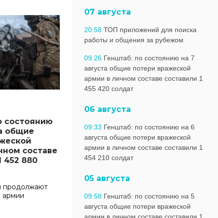
07 августа
20:58
ТОП приложений для поиска
работы и общения за рубежом
09:26
Генштаб: по состоянию на 7
августа общие потери вражеской
армии в личном составе составили 1
455 420 солдат
06 августа
о состоянию
09:33
Генштаб: по состоянию на 6
та общие
августа общие потери вражеской
ажеской
армии в личном составе составили 1
чном составе
454 210 солдат
1 452 880
05 августа
ы продолжают
н армии
09:58
Генштаб: по состоянию на 5
.
августа общие потери вражеской
армии в личном составе составили 1