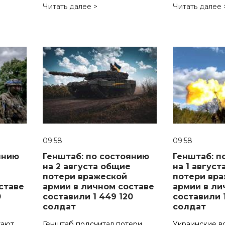
Читать далее >
Читать далее 
09:58
09:58
янию
Генштаб: по состоянию
Генштаб: п
е
на 2 августа общие
на 1 авгус
потери вражеской
потери вр
ставе
армии в личном составе
армии в ли
0
составили 1 449 120
составили 
солдат
солдат
жают
Генштаб подсчитал потери
Украинские в