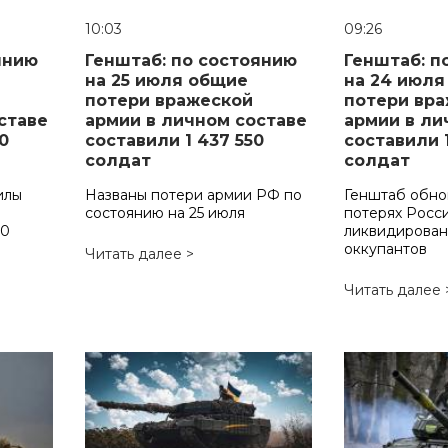
10:03
09:26
янию
Генштаб: по состоянию
Генштаб: п
на 25 июля общие
на 24 июля
потери вражеской
потери вр
ставе
армии в личном составе
армии в ли
0
составили 1 437 550
составили 1
солдат
солдат
илы
Названы потери армии РФ по
Генштаб обно
состоянию на 25 июля
потерях Росси
40
ликвидирован
оккупантов
Читать далее >
Читать далее 