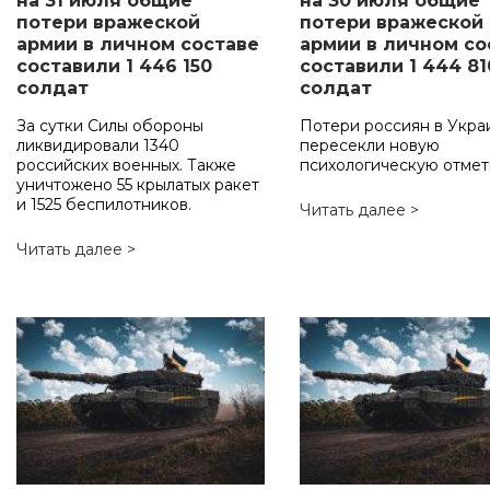
на 31 июля общие
на 30 июля общие
потери вражеской
потери вражеской
армии в личном составе
армии в личном со
составили 1 446 150
составили 1 444 81
солдат
солдат
За сутки Силы обороны
Потери россиян в Укра
ликвидировали 1340
пересекли новую
российских военных. Также
психологическую отмет
уничтожено 55 крылатых ракет
и 1525 беспилотников.
Читать далее >
Читать далее >