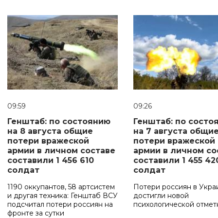
09:59
09:26
Генштаб: по состоянию
Генштаб: по состо
на 8 августа общие
на 7 августа общи
потери вражеской
потери вражеской
армии в личном составе
армии в личном со
составили 1 456 610
составили 1 455 42
солдат
солдат
1190 оккупантов, 58 артсистем
Потери россиян в Укра
и другая техника: Генштаб ВСУ
достигли новой
подсчитал потери россиян на
психологической отмет
фронте за сутки