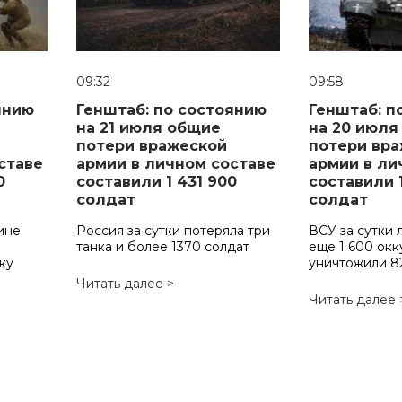
09:32
09:58
янию
Генштаб: по состоянию
Генштаб: п
на 21 июля общие
на 20 июля
потери вражеской
потери вр
ставе
армии в личном составе
армии в ли
0
составили 1 431 900
составили 
солдат
солдат
ине
Россия за сутки потеряла три
ВСУ за сутки
танка и более 1370 солдат
еще 1 600 окк
ку
уничтожили 8
Читать далее >
Читать далее 