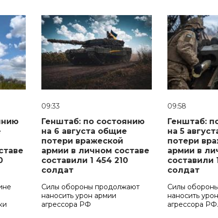
09:33
09:58
янию
Генштаб: по состоянию
Генштаб: п
е
на 6 августа общие
на 5 авгус
потери вражеской
потери вр
ставе
армии в личном составе
армии в ли
0
составили 1 454 210
составили 
солдат
солдат
ине
Силы обороны продолжают
Силы оборон
наносить урон армии
наносить уро
ки
агрессора РФ
агрессора РФ