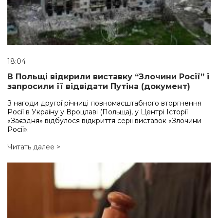
18:04
В Польщі відкрили виставку “Злочини Росії” і
запросили її відвідати Путіна (документ)
З нагоди другої річниці повномасштабного вторгнення
Росії в Україну у Вроцлаві (Польща), у Центрі Історії
«Заєздня» відбулося відкриття серії виставок «Злочини
Росії».
Читать далее >