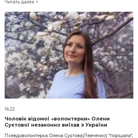
Читать далее >
16:22
Чоловік відомої «волонтерки» Олени
Суєтової незаконно виїхав з України
Псевдоволонтерка Олена Суєтова(Левченко) "порішала",